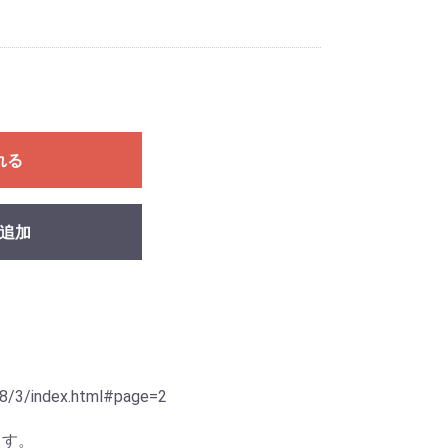
れる
追加
8/3/index.html#page=2
ます。